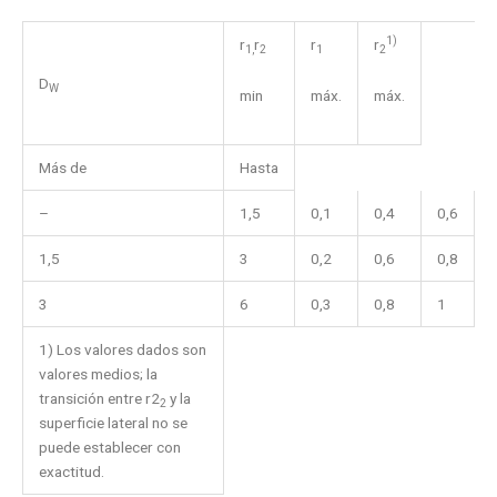
1)
r
r
r
r
1,
2
1
2
D
W
min
máx.
máx.
Más de
Hasta
–
1,5
0,1
0,4
0,6
1,5
3
0,2
0,6
0,8
3
6
0,3
0,8
1
1) Los valores dados son
valores medios; la
transición entre r2
y la
2
superficie lateral no se
puede establecer con
exactitud.