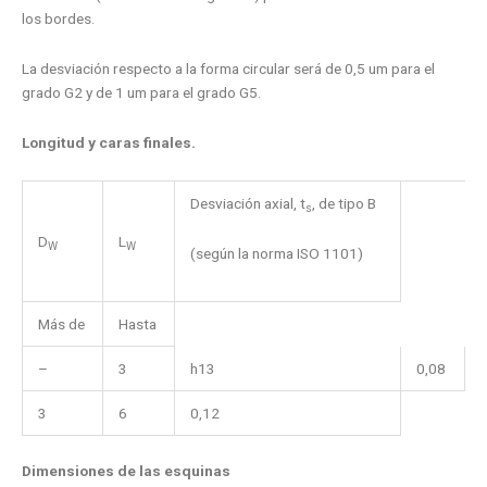
los bordes.
La desviación respecto a la forma circular será de 0,5 um para el
grado G2 y de 1 um para el grado G5.
Longitud y caras finales.
Desviación axial, t
, de tipo B
s
D
L
W
W
(según la norma ISO 1101)
Más de
Hasta
–
3
h13
0,08
3
6
0,12
Dimensiones de las esquinas