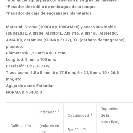
*Pasador de rodillo de embrague de arranque
*Pasador de caja de engranajes planetarios
Material: Cromo (100Cr6 y 100CrMn6) y acero inoxidable
(SUS420J2, AISI304, AISI304L, AISI316, AISI316L, AISI440C,
AISI430), cerámica (Si3N4 y ZrO2), TC (carburo de tungsteno),
plástico;
Diámetro:Ф1,25 mm a Ф10 mm;
Longitud: 5 mm a 100 mm;
Precisión: G2 / G3 / G5;
Tipos como: 1,5 x 5 mm, 6 x 17,8 mm, 6 x 21,8 mm, 10 x 26,8
mm, etc.
Aguja de acero Estándar
NORMA DIN5402-3
Rugosidad
1)
Indicador
1)
Circularidad
de la
superficie,
(valores en
Calificación
t
en, um...
Dw
um)