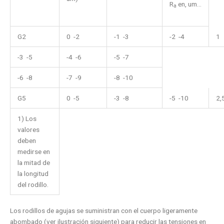
R
en, um...
a
G2
0 -2
-1 -3
-2 -4
1
-3 -5
-4 -6
-5 -7
-6 -8
-7 -9
-8 -10
G5
0 -5
-3 -8
-5 -10
2,
1) Los
valores
deben
medirse en
la mitad de
la longitud
del rodillo.
Los rodillos de agujas se suministran con el cuerpo ligeramente
abombado (ver ilustración siguiente) para reducir las tensiones en