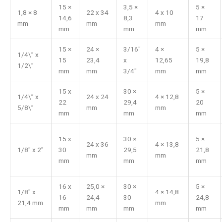
15 ×
3,5 ×
5 ×
1,8 × 8
22 x 34
4 x 10
14,6
8,3
17
mm
mm
mm
mm
mm
mm
15 ×
24 ×
3/16″
4 ×
5 ×
1/4\” x
15
23,4
x
12,65
19,8
1/2\”
mm
mm
3/4″
mm
mm
15 x
30 ×
5 ×
1/4\” x
24 x 24
4 × 12,8
22
29,4
20
5/8\”
mm
mm
mm
mm
mm
15 x
30 ×
5 ×
24 x 36
4 × 13,8
1/8" x 2"
30
29,5
21,8
mm
mm
mm
mm
mm
16 x
25,0 ×
30 ×
5 ×
1/8" x
4 × 14,8
16
24,4
30
24,8
21,4 mm
mm
mm
mm
mm
mm