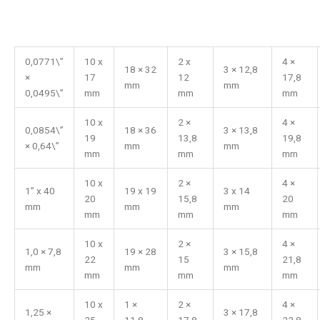
0,0771\”
10 x
2 x
4 ×
18 × 32
3 × 12,8
×
17
12
17,8
mm
mm
0,0495\”
mm
mm
mm
10 x
2 ×
4 ×
0,0854\”
18 × 36
3 × 13,8
19
13,8
19,8
× 0,64\”
mm
mm
mm
mm
mm
10 x
2 ×
4 ×
1” x 40
19 x 19
3 x 14
20
15,8
20
mm
mm
mm
mm
mm
mm
10 x
2 ×
4 ×
1,0 × 7,8
19 × 28
3 × 15,8
22
15
21,8
mm
mm
mm
mm
mm
mm
10 x
1 ×
2 ×
4 ×
1,25 ×
3 × 17,8
25
11,8
17,8
22,8