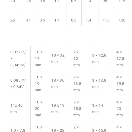
20
26
0.5
1.1
0.5
1.3
95
115
26
34
0.6
1.4
0.6
1.4
115
120
0,0771\”
10 x
2 x
4 ×
18 × 32
3 × 12,8
×
17
12
17,8
mm
mm
0,0495\”
mm
mm
mm
10 x
2 ×
4 ×
0,0854\”
18 × 36
3 × 13,8
19
13,8
19,8
× 0,64\”
mm
mm
mm
mm
mm
10 x
2 ×
4 ×
1” x 40
19 x 19
3 x 14
20
15,8
20
mm
mm
mm
mm
mm
mm
10 x
2 ×
4 ×
1,0 × 7,8
19 × 28
3 × 15,8