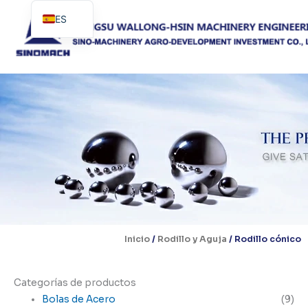
Ir
ES
al
contenido
EN
PT
Inicio
/
Rodillo y Aguja
/ Rodillo cónico
Categorías de productos
Bolas de Acero
(9)