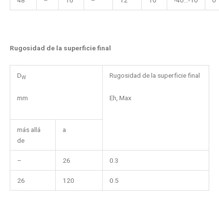
Rugosidad de la superficie final
D
Rugosidad de la superficie final
W
mm
Eh, Max
más allá
a
de
–
26
0.3
26
120
0.5