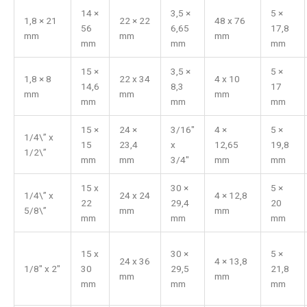
14 ×
3,5 ×
5 ×
1,8 × 21
22 × 22
48 x 76
56
6,65
17,8
mm
mm
mm
mm
mm
mm
15 ×
3,5 ×
5 ×
1,8 × 8
22 x 34
4 x 10
14,6
8,3
17
mm
mm
mm
mm
mm
mm
15 ×
24 ×
3/16″
4 ×
5 ×
1/4\” x
15
23,4
x
12,65
19,8
1/2\”
mm
mm
3/4″
mm
mm
15 x
30 ×
5 ×
1/4\” x
24 x 24
4 × 12,8
22
29,4
20
5/8\”
mm
mm
mm
mm
mm
15 x
30 ×
5 ×
24 x 36
4 × 13,8
1/8" x 2"
30
29,5
21,8
mm
mm
mm
mm
mm