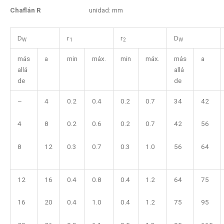
Chaflán R
unidad: mm
D
r
r
D
W
1
2
W
más
a
min
máx.
min
máx.
más
a
allá
allá
de
de
–
4
0.2
0.4
0.2
0.7
34
42
4
8
0.2
0.6
0.2
0.7
42
56
8
12
0.3
0.7
0.3
1.0
56
64
12
16
0.4
0.8
0.4
1.2
64
75
16
20
0.4
1.0
0.4
1.2
75
95