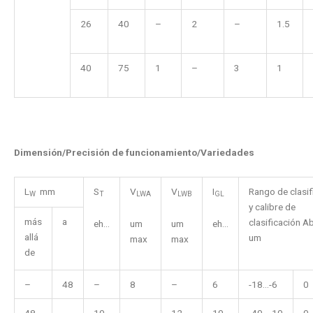
26
40
–
2
–
1.5
40
75
1
–
3
1
Dimensión/Precisión de funcionamiento/Variedades
L
mm
S
V
V
I
Rango de clasif
W
T
LWA
LWB
GL
y calibre de
más
a
clasificación 
eh...
um
um
eh...
allá
um
max
max
de
–
48
–
8
–
6
-18…-6
0
48
–
10
–
12
10
-40…-10
0