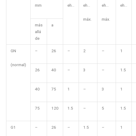
mm
eh...
eh...
eh...
eh...
máx.
máx.
más
a
allá
de
GN
–
26
–
2
–
1
(normal)
26
40
–
3
–
1.5
40
75
1
–
3
1
75
120
1.5
–
5
1.5
G1
–
26
–
1.5
–
1