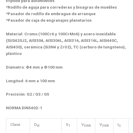
trípode para automóviles
*Rodillo de aguja para correderas y bisagras de muebles
*Pasador de rodillo de embrague de arranque
*Pasador de caja de engranajes planetarios
Material: Cromo (100Cr6 y 100CrMn6) y acero inoxidable
(SUS420J2, AISI304, AISI304L, AISI316, AISI316L, AISI440C,
AISI430), cerámica (Si3N4 y ZrO2), TC (carburo de tungsteno),
plástico
Diámetro: Ф4 mm a Ф100 mm
Longitud: 6 mm a 100 mm
Precisión: G2 / G3 / G5
NORMA DIN5402-1
Clase
D
S
V
V
I
W
T
DWA
DWB
G